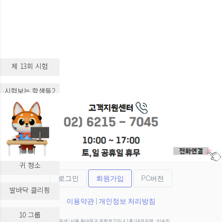
제 13회 시험
시험보는 학생들2
시험보는 학생들3
실습 교육
귀 청소
로그인
회원가입
PC버전
발바닥 클리핑
이용약관
|
개인정보 처리방침
10 그룹
(주)두넷 | 서울 동대문구 무학로33길 4 1층 | 대표자명 : 이승진