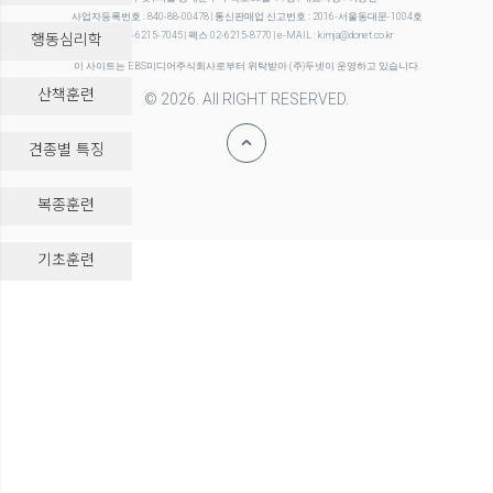
사업자등록번호 : 840-88-00478 | 통신판매업 신고번호 : 2016-서울동대문-1004호
행동심리학
전화 02-6215-7045 | 팩스 02-6215-8770 | e-MAIL : kimja@donet.co.kr
이 사이트는 EBS미디어주식회사로부터 위탁받아 (주)두넷이 운영하고 있습니다.
산책훈련
© 2026. All RIGHT RESERVED.
견종별 특징
복종훈련
-->
기초훈련