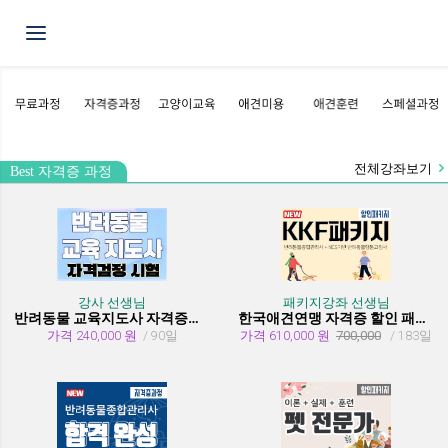
Toggle navigation
전체강좌보기
Best 자격증 과정
강사 선생님
패키지강좌 선생님
반려동물 교육지도사 자격증과정
한국애견연맹 자격증 할인 패키지 과정 (종합관리사 + 행동교정사)
가격 240,000 원
/ 90일
가격 610,000 원
700,000
/ 183일