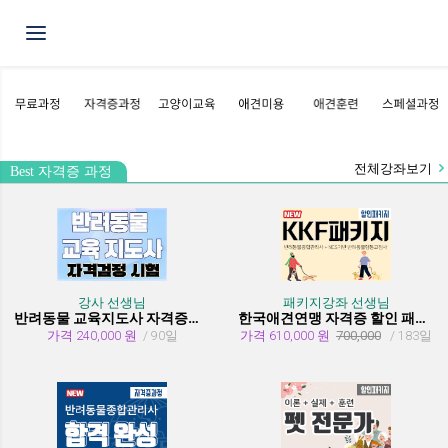
Toggle navigation
전체강좌보기
Best 자격증 과정
강사 선생님
패키지강좌 선생님
반려동물 교육지도사 자격증과정
한국애견연맹 자격증 할인 패키지 과정 (종합관리사 + 행동교정사)
가격 240,000 원
/ 90일
가격 610,000 원
700,000
/ 183일