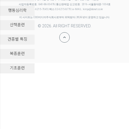
사업자등록번호 : 840-88-00478 | 통신판매업 신고번호 : 2016-서울동대문-1004호
행동심리학
전화 02-6215-7045 | 팩스 02-6215-8770 | e-MAIL : kimja@donet.co.kr
이 사이트는 EBS미디어주식회사로부터 위탁받아 (주)두넷이 운영하고 있습니다.
산책훈련
© 2026. All RIGHT RESERVED.
견종별 특징
복종훈련
-->
기초훈련