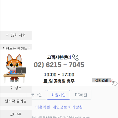
제 13회 시험
시험보는 학생들2
시험보는 학생들3
실습 교육
귀 청소
로그인
회원가입
PC버전
발바닥 클리핑
이용약관
|
개인정보 처리방침
10 그룹
(주)두넷 | 서울 동대문구 무학로33길 4 1층 | 대표자명 : 이승진