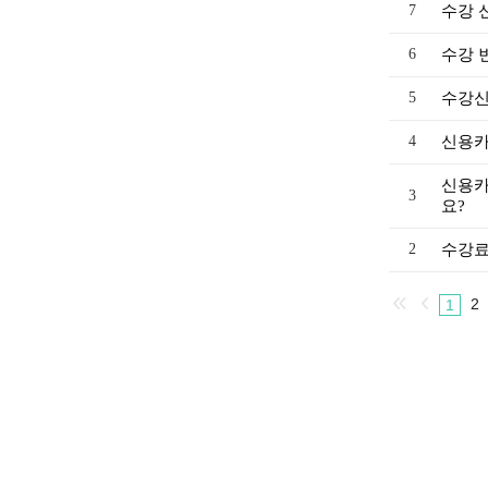
7
수강 
6
수강 
5
수강신
4
신용카
신용카
3
요?
2
수강료
2
1