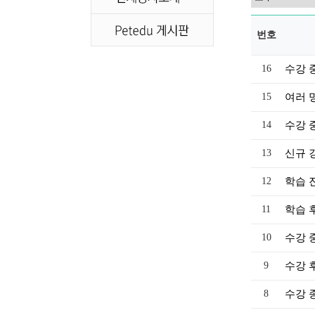
번호
16
수강 
15
여러 
14
수강 
13
신규 
12
학습 
11
학습 
10
수강 
9
수강 
8
수강 