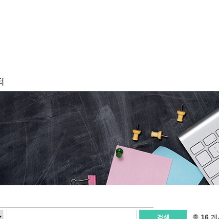
총
16
게