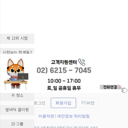
제 13회 시험
시험보는 학생들2
시험보는 학생들3
실습 교육
귀 청소
로그인
회원가입
PC버전
발바닥 클리핑
이용약관
|
개인정보 처리방침
10 그룹
(주)두넷 | 서울 동대문구 무학로33길 4 1층 | 대표자명 : 이승진