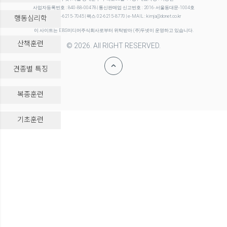
사업자등록번호 : 840-88-00478 | 통신판매업 신고번호 : 2016-서울동대문-1004호
행동심리학
전화 02-6215-7045 | 팩스 02-6215-8770 | e-MAIL : kimja@donet.co.kr
이 사이트는 EBS미디어주식회사로부터 위탁받아 (주)두넷이 운영하고 있습니다.
산책훈련
© 2026. All RIGHT RESERVED.
견종별 특징
복종훈련
-->
기초훈련