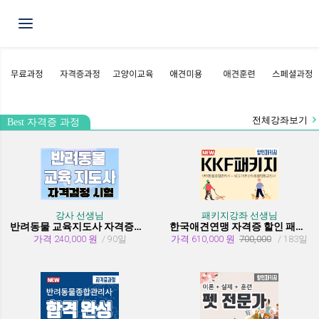
Toggle navigation
전체강좌보기
Best 자격증 과정
강사 선생님
패키지강좌 선생님
반려동물 교육지도사 자격증과정
한국애견연맹 자격증 할인 패키지 과정 (종합관리사 + 행동교정사)
가격 240,000 원
/ 90일
가격 610,000 원
700,000
/ 183일