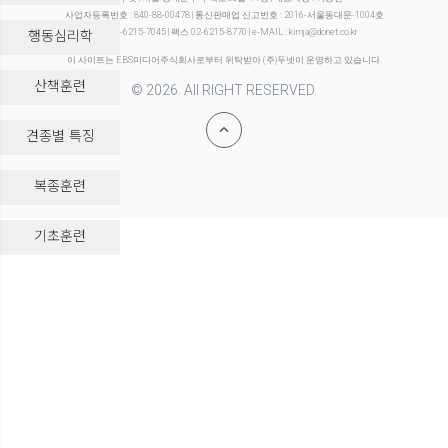
사업자등록번호 : 840-88-00478 | 통신판매업 신고번호 : 2016-서울동대문-1004호
행동심리학
전화 02-6215-7045 | 팩스 02-6215-8770 | e-MAIL : kimja@donet.co.kr
이 사이트는 EBS미디어주식회사로부터 위탁받아 (주)두넷이 운영하고 있습니다.
산책훈련
© 2026. All RIGHT RESERVED.
견종별 특징
복종훈련
-->
기초훈련