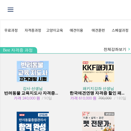
Toggle navigation
전체강좌보기
Best 자격증 과정
강사 선생님
패키지강좌 선생님
반려동물 교육지도사 자격증과정
한국애견연맹 자격증 할인 패키지 과정 (종합관리사 + 행동교정사)
가격 240,000 원
/ 90일
가격 610,000 원
700,000
/ 183일