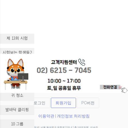
제 13회 시험
시험보는 학생들2
시험보는 학생들3
실습 교육
귀 청소
로그인
회원가입
PC버전
발바닥 클리핑
이용약관
|
개인정보 처리방침
10 그룹
(주)두넷 | 서울 동대문구 무학로33길 4 1층 | 대표자명 : 이승진