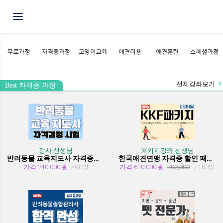
Toggle navigation
전체강좌보기
Best 자격증 과정
강사 선생님
패키지강좌 선생님
반려동물 교육지도사 자격증과정
한국애견연맹 자격증 할인 패키지 과정 (종합관리사 + 행동교정사)
가격 240,000 원
/ 90일
가격 610,000 원
700,000
/ 183일