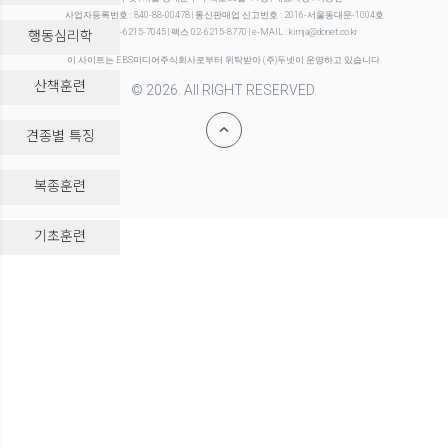
사업자등록번호 : 840-88-00478 | 통신판매업 신고번호 : 2016-서울동대문-1004호
행동심리학
전화 02-6215-7045 | 팩스 02-6215-8770 | e-MAIL : kimja@donet.co.kr
이 사이트는 EBS미디어주식회사로부터 위탁받아 (주)두넷이 운영하고 있습니다.
산책훈련
© 2026. All RIGHT RESERVED.
견종별 특징
복종훈련
-->
기초훈련