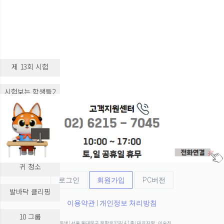
제 13회 시험
시험보는 학생들2
시험보는 학생들3
실습 교육
귀 청소
로그인
회원가입
PC버전
발바닥 클리핑
이용약관
|
개인정보 처리방침
10 그룹
(주)두넷 | 서울 동대문구 무학로33길 4 1층 | 대표자명 : 이승진