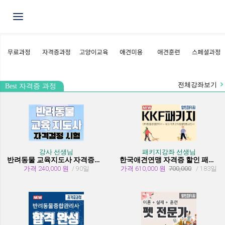
Toggle navigation
전체강좌보기
Best 자격증 과정
강사 선생님
패키지강좌 선생님
반려동물 교육지도사 자격증과정
한국애견연맹 자격증 할인 패키지 과정 (종합관리사 + 행동교정사)
가격 240,000 원
/ 90일
가격 610,000 원
700,000
/ 183일