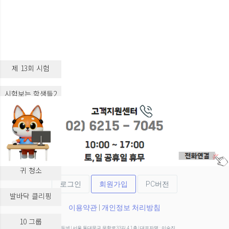
제 13회 시험
시험보는 학생들2
시험보는 학생들3
실습 교육
귀 청소
로그인
회원가입
PC버전
발바닥 클리핑
이용약관
|
개인정보 처리방침
10 그룹
(주)두넷 | 서울 동대문구 무학로33길 4 1층 | 대표자명 : 이승진