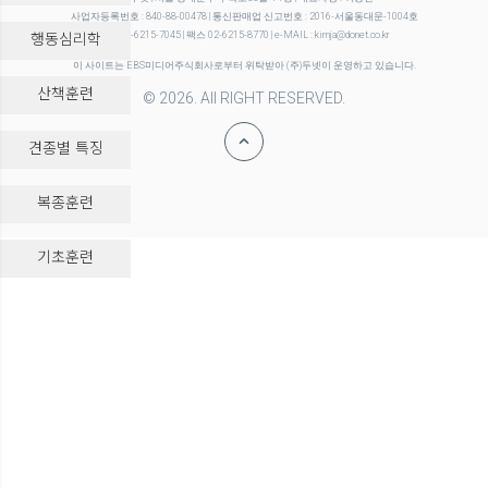
사업자등록번호 : 840-88-00478 | 통신판매업 신고번호 : 2016-서울동대문-1004호
행동심리학
전화 02-6215-7045 | 팩스 02-6215-8770 | e-MAIL : kimja@donet.co.kr
이 사이트는 EBS미디어주식회사로부터 위탁받아 (주)두넷이 운영하고 있습니다.
산책훈련
© 2026. All RIGHT RESERVED.
견종별 특징
복종훈련
-->
기초훈련