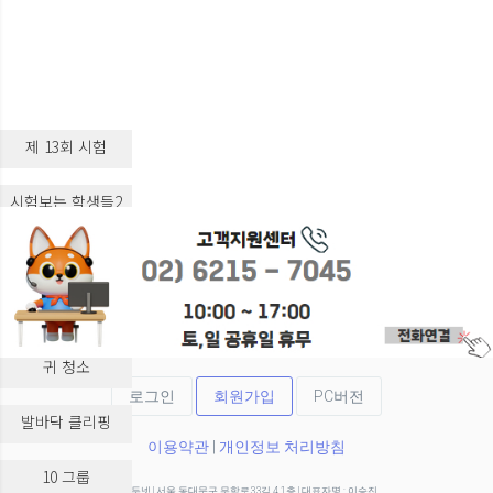
제 13회 시험
시험보는 학생들2
시험보는 학생들3
실습 교육
귀 청소
로그인
회원가입
PC버전
발바닥 클리핑
이용약관
|
개인정보 처리방침
10 그룹
(주)두넷 | 서울 동대문구 무학로33길 4 1층 | 대표자명 : 이승진