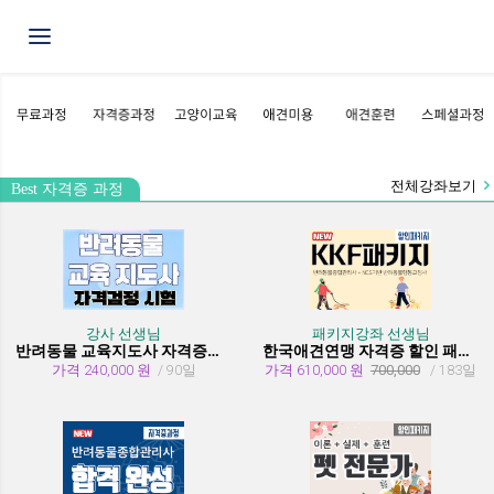
Toggle navigation
전체강좌보기
Best 자격증 과정
강사 선생님
패키지강좌 선생님
반려동물 교육지도사 자격증과정
한국애견연맹 자격증 할인 패키지 과정 (종합관리사 + 행동교정사)
가격 240,000 원
/ 90일
가격 610,000 원
700,000
/ 183일