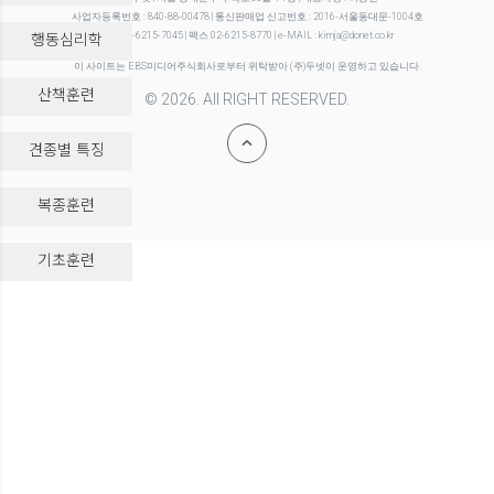
사업자등록번호 : 840-88-00478 | 통신판매업 신고번호 : 2016-서울동대문-1004호
행동심리학
전화 02-6215-7045 | 팩스 02-6215-8770 | e-MAIL : kimja@donet.co.kr
이 사이트는 EBS미디어주식회사로부터 위탁받아 (주)두넷이 운영하고 있습니다.
산책훈련
© 2026. All RIGHT RESERVED.
견종별 특징
복종훈련
-->
기초훈련