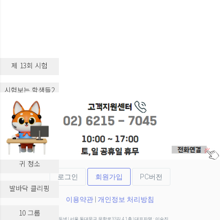
제 13회 시험
시험보는 학생들2
시험보는 학생들3
실습 교육
귀 청소
로그인
회원가입
PC버전
발바닥 클리핑
이용약관
|
개인정보 처리방침
10 그룹
(주)두넷 | 서울 동대문구 무학로33길 4 1층 | 대표자명 : 이승진