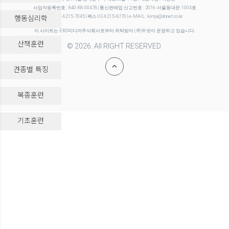
사업자등록번호 : 840-88-00478 | 통신판매업 신고번호 : 2016-서울동대문-1004호
행동심리학
전화 02-6215-7045 | 팩스 02-6215-8770 | e-MAIL : kimja@donet.co.kr
이 사이트는 EBS미디어주식회사로부터 위탁받아 (주)두넷이 운영하고 있습니다.
산책훈련
© 2026. All RIGHT RESERVED.
견종별 특징
복종훈련
-->
기초훈련