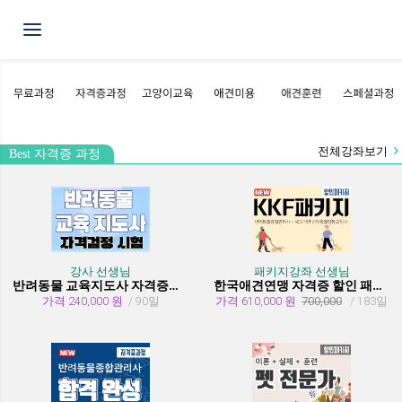
Toggle navigation
전체강좌보기
Best 자격증 과정
강사 선생님
패키지강좌 선생님
반려동물 교육지도사 자격증과정
한국애견연맹 자격증 할인 패키지 과정 (종합관리사 + 행동교정사)
가격 240,000 원
/ 90일
가격 610,000 원
700,000
/ 183일