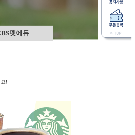
EBS펫에듀
요!