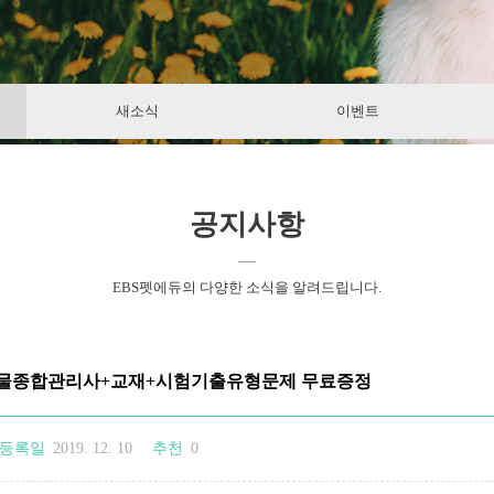
 반려동물종합관리사+교재+시험기출유형문제 무료증정
등록일
2019. 12. 10
추천
0