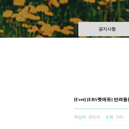
[Evet] [EBS펫에듀]
작성자
관리자
조회
3581