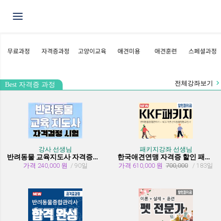
Toggle navigation
전체강좌보기
Best 자격증 과정
강사 선생님
패키지강좌 선생님
반려동물 교육지도사 자격증과정
한국애견연맹 자격증 할인 패키지 과정 (종합관리사 + 행동교정사)
가격 240,000 원
/ 90일
가격 610,000 원
700,000
/ 183일