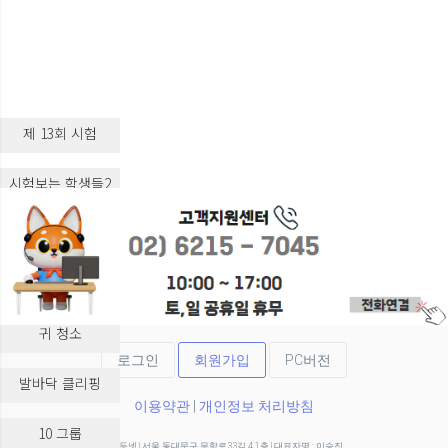
제 13회 시험
시험보는 학생들2
시험보는 학생들3
실습 교육
귀 청소
로그인
회원가입
PC버전
발바닥 클리핑
이용약관
|
개인정보 처리방침
10 그룹
(주)두넷 | 서울 동대문구 무학로33길 4 1층 | 대표자명 : 이승진