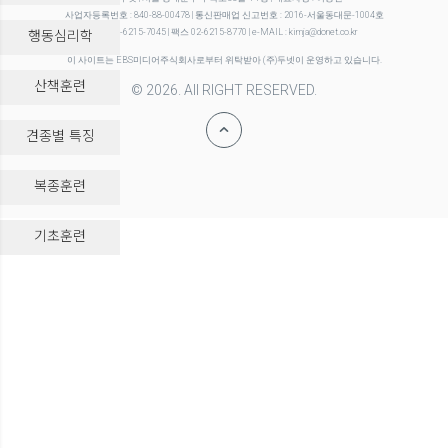
사업자등록번호 : 840-88-00478 | 통신판매업 신고번호 : 2016-서울동대문-1004호
행동심리학
전화 02-6215-7045 | 팩스 02-6215-8770 | e-MAIL : kimja@donet.co.kr
이 사이트는 EBS미디어주식회사로부터 위탁받아 (주)두넷이 운영하고 있습니다.
산책훈련
© 2026. All RIGHT RESERVED.
견종별 특징
복종훈련
-->
기초훈련