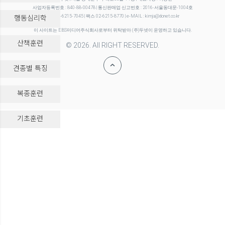
사업자등록번호 : 840-88-00478 | 통신판매업 신고번호 : 2016-서울동대문-1004호
행동심리학
전화 02-6215-7045 | 팩스 02-6215-8770 | e-MAIL : kimja@donet.co.kr
이 사이트는 EBS미디어주식회사로부터 위탁받아 (주)두넷이 운영하고 있습니다.
산책훈련
© 2026. All RIGHT RESERVED.
견종별 특징
복종훈련
-->
기초훈련