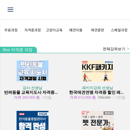
Toggle navigation
전체강좌보기
Best 자격증 과정
강사 선생님
패키지강좌 선생님
반려동물 교육지도사 자격증과정
한국애견연맹 자격증 할인 패키지 과정 (종합관리사 + 행동교정사)
가격 240,000 원
/ 90일
가격 610,000 원
700,000
/ 183일