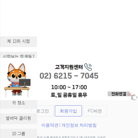
제 13회 시험
시험보는 학생들2
시험보는 학생들3
실습 교육
귀 청소
로그인
회원가입
PC버전
발바닥 클리핑
이용약관
|
개인정보 처리방침
10 그룹
(주)두넷 | 서울 동대문구 무학로33길 4 1층 | 대표자명 : 이승진