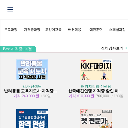
Toggle navigation
전체강좌보기
Best 자격증 과정
강사 선생님
패키지강좌 선생님
반려동물 교육지도사 자격증과정
한국애견연맹 자격증 할인 패키지 과정 (종합관리사 + 행동교정사)
가격 240,000 원
/ 90일
가격 610,000 원
700,000
/ 183일