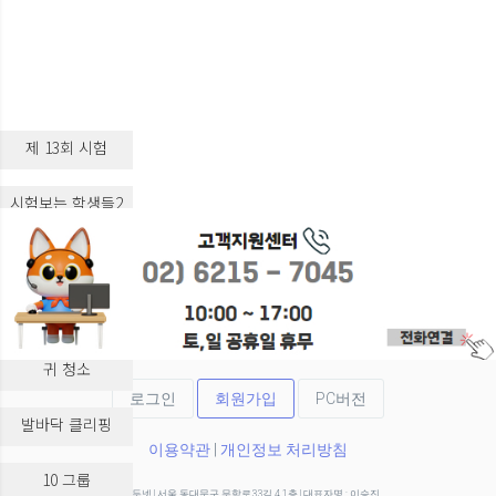
제 13회 시험
시험보는 학생들2
시험보는 학생들3
실습 교육
귀 청소
로그인
회원가입
PC버전
발바닥 클리핑
이용약관
|
개인정보 처리방침
10 그룹
(주)두넷 | 서울 동대문구 무학로33길 4 1층 | 대표자명 : 이승진