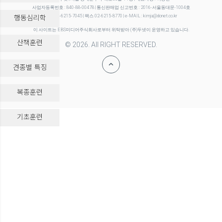
사업자등록번호 : 840-88-00478 | 통신판매업 신고번호 : 2016-서울동대문-1004호
행동심리학
전화 02-6215-7045 | 팩스 02-6215-8770 | e-MAIL : kimja@donet.co.kr
이 사이트는 EBS미디어주식회사로부터 위탁받아 (주)두넷이 운영하고 있습니다.
산책훈련
© 2026. All RIGHT RESERVED.
견종별 특징
복종훈련
-->
기초훈련